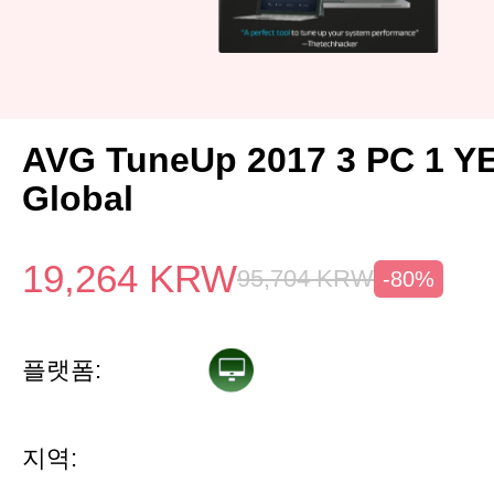
AVG TuneUp 2017 3 PC 1 Y
Global
19,264
KRW
95,704
KRW
-80%
플랫폼:
지역: