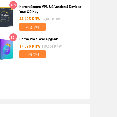
-48%
Norton Secure VPN US Version 5 Devices 1
Year CD Key
44,425
KRW
85,448
KRW
지금 구매
-86%
Canva Pro 1 Year Upgrade
17,076
KRW
119,634
KRW
지금 구매