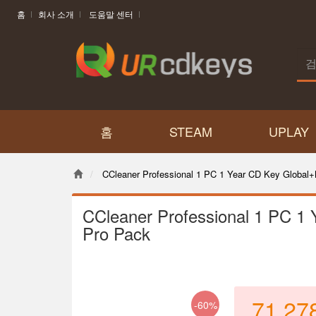
홈
회사 소개
도움말 센터
홈
STEAM
UPLAY
CCleaner Professional 1 PC 1 Year CD Key Global
CCleaner Professional 1 PC 1
Pro Pack
71,27
-60%