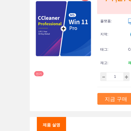
플랫폼:
지역:
태그:
C
재고:
인기
지금 구매
제품 설명