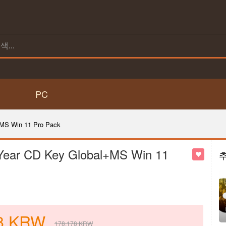
PC
+MS Win 11 Pro Pack
 Year CD Key Global+MS Win 11
8
KRW
178,178
KRW