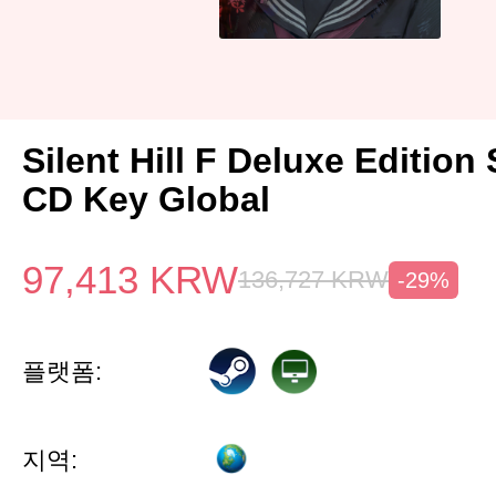
Silent Hill F Deluxe Edition
CD Key Global
97,413
KRW
136,727
KRW
-29%
플랫폼:
지역: