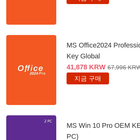
MS Office2024 Professi
Key Global
41,878
KRW
67,996
KR
지금 구매
MS Win 10 Pro OEM K
PC)