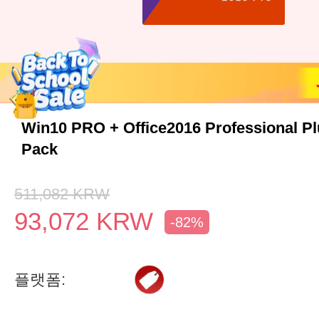
Win10 PRO + Office2016 Professional P
Pack
511,082
KRW
93,072
KRW
-82%
플랫폼: