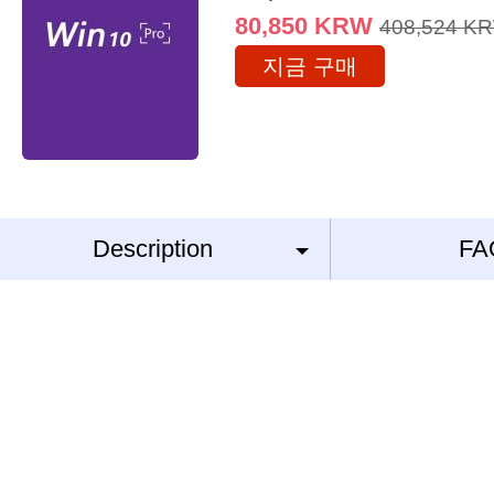
80,850
KRW
408,524
K
지금 구매
Description
FA