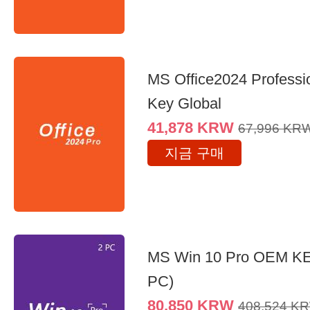
MS Office2024 Professi
Key Global
41,878
KRW
67,996
KR
지금 구매
MS Win 10 Pro OEM K
PC)
80,850
KRW
408,524
K