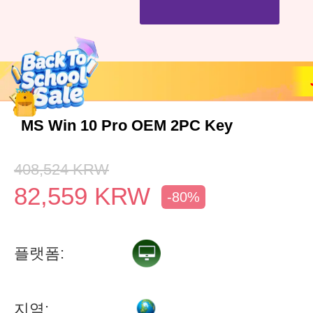
MS Win 10 Pro OEM 2PC Key
408,524
KRW
82,559
KRW
-80%
플랫폼:
지역: