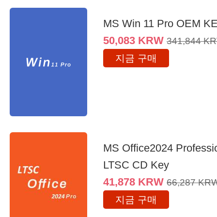
MS Win 11 Pro OEM K
50,083
KRW
341,844
K
지금 구매
MS Office2024 Professi
LTSC CD Key
41,878
KRW
66,287
KR
지금 구매