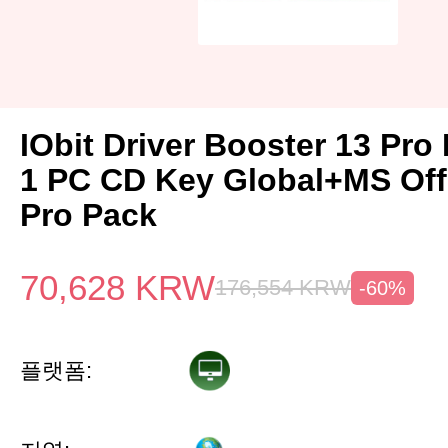
IObit Driver Booster 13 Pro 
1 PC CD Key Global+MS Off
Pro Pack
70,628
KRW
176,554
KRW
-60%
플랫폼: