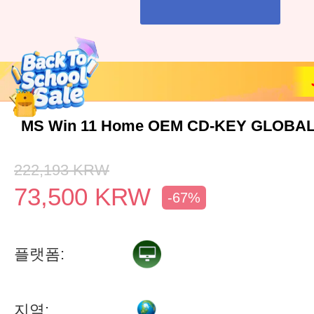
MS Win 11 Home OEM CD-KEY GLOBAL
222,193
KRW
73,500
KRW
-67%
플랫폼:
지역: