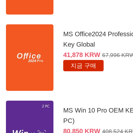
MS Office2024 Professi
Key Global
41,878
KRW
67,996
KR
지금 구매
MS Win 10 Pro OEM K
PC)
80,850
KRW
408,524
K