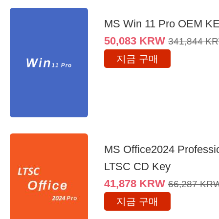
MS Win 11 Pro OEM K
50,083
KRW
341,844
K
지금 구매
MS Office2024 Professi
LTSC CD Key
41,878
KRW
66,287
KR
지금 구매