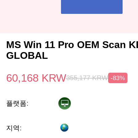
MS Win 11 Pro OEM Scan K
GLOBAL
60,168
KRW
355,177
KRW
-83%
플랫폼:
지역: